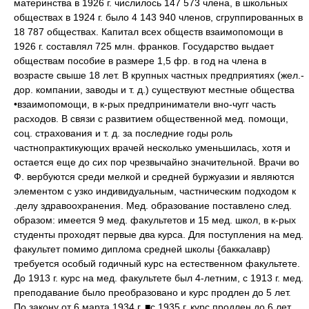
материнства в 1926 г. числилось 147 573 члена, в школьных
обществах в 1924 г. было 4 143 940 членов, сгруппированных в
18 787 обществах. Капитал всех обществ взаимопомощи в
1926 г. составлял 725 млн. франков. Государство выдает
обществам пособие в размере 1,5 фр. в год на члена в
возрасте свыше 18 лет. В крупных частных предприятиях (жел.-
дор. компании, заводы и т. д.) существуют местные общества
•взаимопомощи, в к-рых предприниматели вно-чугг часть
расходов. В связи с развитием общественной мед. помощи,
соц. страхования и т. д. за последние годы роль
частнопрактикующих врачей несколько уменьшилась, хотя и
остается еще до сих пор чрезвычайно значительной. Врачи во
Ф. вербуются среди мелкой и средней буржуазии и являются
элементом с узко индивидуальным, частническим подходом к
.делу здравоохранения. Мед. образование поставлено след.
образом: имеется 9 мед. факультетов и 15 мед. школ, в к-рых
студенты проходят первые два курса. Для поступления на мед.
факультет помимо диплома средней школы {баккалавр)
требуется особый годичный курс на естественном факультете.
До 1913 г. курс на мед. факультете был 4-летним, с 1913 г. мед.
преподавание было преобразовано и курс продлен до 5 лет.
По закону от 6 марта 1934 г. ■с 1935 г. курс продлен до 6 лет,