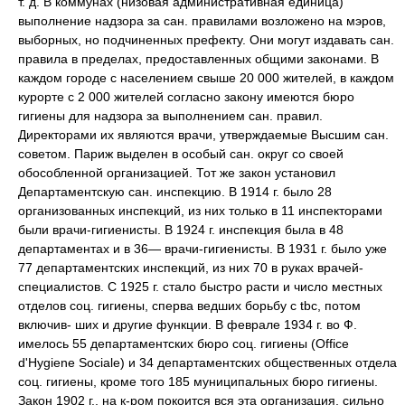
т. д. В коммунах (низовая административная единица)
выполнение надзора за сан. правилами возложено на мэров,
выборных, но подчиненных префекту. Они могут издавать сан.
правила в пределах, предоставленных общими законами. В
каждом городе с населением свыше 20 000 жителей, в каждом
курорте с 2 000 жителей согласно закону имеются бюро
гигиены для надзора за выполнением сан. правил.
Директорами их являются врачи, утверждаемые Высшим сан.
советом. Париж выделен в особый сан. округ со своей
обособленной организацией. Тот же закон установил
Департаментскую сан. инспекцию. В 1914 г. было 28
организованных инспекций, из них только в 11 инспекторами
были врачи-гигиенисты. В 1924 г. инспекция была в 48
департаментах и в 36— врачи-гигиенисты. В 1931 г. было уже
77 департаментских инспекций, из них 70 в руках врачей-
специалистов. С 1925 г. стало быстро расти и число местных
отделов соц. гигиены, сперва ведших борьбу с tbc, потом
включив- ших и другие функции. В феврале 1934 г. во Ф.
имелось 55 департаментских бюро соц. гигиены (Office
d'Hygiene Sociale) и 34 департаментских общественных отдела
соц. гигиены, кроме того 185 муниципальных бюро гигиены.
Закон 1902 г., на к-ром покоится вся эта организация, сильно