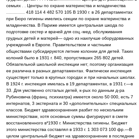
семьях . . Центры по охране материнства и младенчества
............... 418 114 4 482 570 105 В 1930 г. в 26 департаментах
при Бюро гигиены имелись секции по охране материнства и
младенчества. В Париже имеется центральная шкода по
подготовке сестер и врачей для соц.-мед. обслуживания
грудных детей и матерей— одно из наилучше оборудованных
учреждений в Европе. Правительством и частными
обществами субсидируются летние колонии для детей. Таких
колоний было в 1931 г. 840, пропустивших 265 802 детей.
Обязательной школьной инспекции нет; поэтому организация
ее различна в разных департаментах. Фактически инспекция
существует только в крупных городах и при начальных школах.
В 1924 г. инспекция имелась в 19 департаментах, в 1931 г.—в
33. Для умственно отсталых детей, к-рых по данным д-ра
Рубиновича (франц. психиатра) имеется около 50 000, есть 7
интернатов, 3 экстерната и 30 «дополнительных» специальных
классов. Бюджет здравоохранения разбит по нескольким
министерствам, хотя основные суммы фигурируют в смете
восстановленного в*1930 г. Министерства гигиены. Бюджет
этого министерства составлял в 1933 г. 1 303 073 100 фр.—В
целом центральный бюджет на здравоохранение в последние