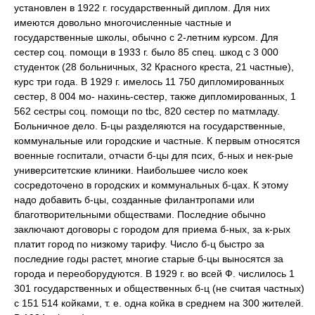
установлен в 1922 г. государственный диплом. Для них
имеются довольно многочисленные частные и
государственные школы, обычно с 2-летним курсом. Для
сестер соц. помощи в 1933 г. было 85 спец. шкод с 3 000
студенток (28 больничных, 32 Красного креста, 21 частные),
курс три года. В 1929 г. имелось 11 750 дипломированных
сестер, 8 004 мо- нахинь-сестер, также дипломированных, 1
562 сестры соц. помощи по tbc, 820 сестер по матмладу.
Больничное дело. Б-цы разделяются на государственные,
коммунальные или городские и частные. К первым относятся
военные госпитали, отчасти б-цы для псих, б-ных и нек-рые
университетские клиники. Наибольшее число коек
сосредоточено в городских и коммунальных б-цах. К этому
надо добавить б-цы, созданные филантропами или
благотворительными обществами. Последние обычно
заключают договоры с городом для приема б-ных, за к-рых
платит город по низкому тарифу. Число б-ц быстро за
последние годы растет, многие старые б-цы выносятся за
города и переоборудуются. В 1929 г. во всей Ф. числилось 1
301 государственных и общественных б-ц (не считая частных)
с 151 514 койками, т. е. одна койка в среднем на 300 жителей.