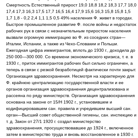
Смертность Естественный прирост 19,0 18,8 18,2 18,3 17,7 18,0
17,4 17,3 16,3 17,5 17,7 16,5 16,4 17,9 15,6 16,3 15,8 15,8 1,5
1,7 1,8 - 0,2 2,4 1,1 1,5 0,5 49% населения Ф. живет в городах.
Быстрое промышленное развитие Ф. после войны и недостаток
рабочих рук в связи с незначительным приростом населения
вызвали огромную иммиграцию во Ф. из соседних стран—
Италии, Испании, а также из Чехо-Словакии и Польши.
Ежегодная цифра иммигрантов, вплоть до 1930 г., доходила до
250 000—300 000. Со времени экономического кризиса, т. е. в
1930 г., приток иммигрантов рабочих был сильно ограничен, а
теперь в связи с резкой безработицей фактически почти закрыт.
Организация здравоохранения. Несмотря на характерную для
Ф. крайнюю централизацию государственной власти и ее
органов организация здравоохранения децентрализована и
рассеяна по ряду министерств. Организация здравоохранения
основана на законе от 15/Н 1902 г., установившем и
кодифицировавшем сан. правила и учредившем высший сан.
орган—Высший совет общественной гигиены, сан. инспекцию и
т. д. Закон от 27/1 1920 г. создал министерство
здравоохранения, просуществовавшее до 1924 г., включенное
затем в министерство труда и вновь восстановленное в 1930 г.