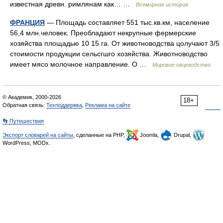
известная древн. римлянам как… …
Всемирная история
ФРАНЦИЯ
— Площадь составляет 551 тыс.кв.км, население
56,4 млн.человек. Преобладают некрупные фермерские
хозяйства площадью 10 15 га. От животноводства цолучают 3/5
стоимости продукции сельсгшго хозяйства. Животноводство
имеет мясо молочное направление. О …
Мировое овцеводство
© Академик, 2000-2026
18+
Обратная связь:
Техподдержка
,
Реклама на сайте
👣 Путешествия
Экспорт словарей на сайты
, сделанные на PHP,
Joomla,
Drupal,
WordPress, MODx.