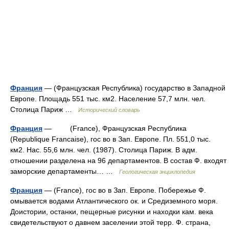
Франция
— (Французская Республика) государство в Западной
Европе. Площадь 551 тыс. км2. Население 57,7 млн. чел.
Столица Париж …
Исторический словарь
Франция
— (France), Французская Pеспубликa
(Republique Francaise), гос во в Зап. Eвропе. Пл. 551,0 тыс.
км2. Hac. 55,6 млн. чел. (1987). Cтолица Париж. B адм.
отношении разделена на 96 департаментов. B состав Ф. входят
заморские департаменты… …
Геологическая энциклопедия
Франция
— (France), гос во в Зап. Европе. Побережье Ф.
омывается водами Атлантического ок. и Средиземного моря.
Доистории, останки, пещерные рисунки и находки кам. века
свидетельствуют о давнем заселении этой терр. Ф. страна,