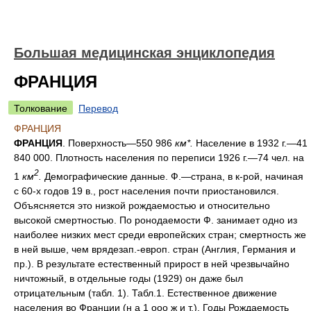
Большая медицинская энциклопедия
ФРАНЦИЯ
Толкование
Перевод
ФРАНЦИЯ
ФРАНЦИЯ
. Поверхность—550 986
км*.
Население в 1932 г.—41
840 000. Плотность населения по переписи 1926 г.—74 чел. на
2
1
км
.
Демографические данные. Ф.—страна, в к-рой, начиная
с 60-х годов 19 в., рост населения почти приостановился.
Объясняется это низкой рождаемостью и относительно
высокой смертностью. По ронодаемости Ф. занимает одно из
наиболее низких мест среди европейских стран; смертность же
в ней выше, чем врядезап.-европ. стран (Англия, Германия и
пр.). В результате естественный прирост в ней чрезвычайно
ничтожный, в отдельные годы (1929) он даже был
отрицательным (табл. 1). Табл.1. Естественное движение
населения во Франции (н а 1 ооо ж и т.). Годы Рождаемость