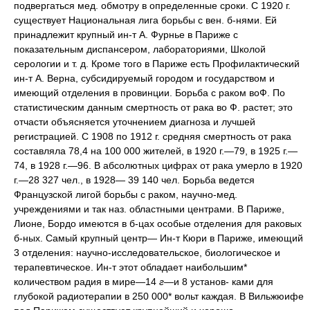
подвергаться мед. обмотру в определенные сроки. С 1920 г.
существует Национальная лига борьбы с вен. б-нями. Ей
принадлежит крупный ин-т А. Фурнье в Париже с
показательным диспансером, лабораториями, Школой
серологии и т. д. Кроме того в Париже есть Профилактический
ин-т А. Верна, субсидируемый городом и государством и
имеющий отделения в провинции. Борьба с раком воФ. По
статистическим данным смертность от рака во Ф. растет; это
отчасти объясняется уточнением диагноза и лучшей
регистрацией. С 1908 по 1912 г. средняя смертность от рака
составляла 78,4 на 100 000 жителей, в 1920 г.—79, в 1925 г.—
74, в 1928 г.—96. В абсолютных цифрах от рака умерло в 1920
г.—28 327 чел., в 1928— 39 140 чел. Борьба ведется
Французской лигой борьбы с раком, научно-мед.
учреждениями и так наз. областными центрами. В Париже,
Лионе, Бордо имеются в б-цах особые отделения для раковых
б-ных. Самый крупный центр— Ин-т Кюри в Париже, имеющий
3 отделения: научно-исследовательское, биологическое и
терапевтическое. Ин-т этот обладает наибольшим*
количеством радия в мире—14
г
—и 8 установ- ками для
глубокой радиотерапии в 250 000* вольт каждая. В Вильжюифе