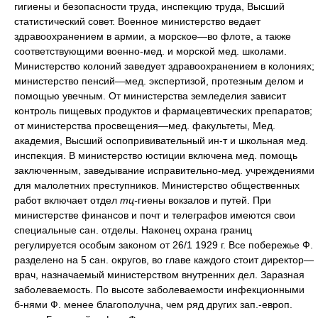
гигиены и безопасности труда, инспекцию труда, Высший
статистический совет. Военное министерство ведает
здравоохранением в армии, а морское—во флоте, а также
соответствующими военно-мед. и морской мед. школами.
Министерство колоний заведует здравоохранением в колониях;
министерство пенсий—мед. экспертизой, протезным делом и
помощью увечным. От министерства земледелия зависит
контроль пищевых продуктов и фармацевтических препаратов;
от министерства просвещения—мед. факультеты, Мед.
академия, Высший оспопрививательный ин-т и школьная мед.
инспекция. В министерство юстиции включена мед. помощь
заключенным, заведывание исправительно-мед. учреждениями
для малолетних преступников. Министерство общественных
работ включает отдел
тц-
гиены вокзалов и путей. При
министерстве финансов и почт и телеграфов имеются свои
специальные сан. отделы. Наконец охрана границ
регулируется особым законом от 26/1 1929 г. Все побережье Ф.
разделено на 5 сан. округов, во главе каждого стоит директор—
врач, назначаемый министерством внутренних дел. Заразная
заболеваемость. По высоте заболеваемости инфекционными
б-нями Ф. менее благополучна, чем ряд других зап.-европ.