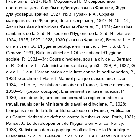
Гиг. и эпид., 1927, № 9; Медовиков П., О современной
постановке дела борьбы с туберкулезом во Франции, Журн.
для усоверш. врачей, 1927, № 3; Рубаки н А., Охрана
материнства во Франции, Вестн. совр. мед., 1927, № 15—16;
Annuaires des distributions d'eau et d'egouts, P., 1931; Annuaires
sanitaires de la S. d. N., section d'Hygiene de la S. d. N., Geneve,
1924, 1925, 1927, 1928, 1930 (главы о Франции); Bernard L. et F
о r e s t i e r G., L'hygiene publique en France, v. I—II, S. d. N.,
Geneve, 1931; Bulletin olliciel de 1'Office national d'hygiene
sociale, P., 1931—34; Cours d'hygiene, sous la dir. de L. Bernard
et R. Debre, v. II—Administration sanitaire, p. 53—239, P., 1927; G
a v a i 1 1 о n, L'organisation de la lutte contre le peril venerien, P.,
1933; Gouchon et Mouret, Manuel pratique d'assistance, Lyon,
1934; I c h о fc, Legislation sanitaire en France, Revue d'hygiene,
1930—34 (серия обзоров); L'armement sanitaire francais, P.,
1930; Lois, decrets, arretes concernant la reglementation du
travail, reunis par le Ministere du travail et d'hygiene, P., 1928;
L'organisation de la lutte antituberculeuse en France, Publication
du Comite National de defense contre la tuber-culose, Paris, 1931;
Parisot J., Le developpement de l'hygiene en France, Nancy,
1933; Statistiques demo-graphiques officielles de la Republique
Frangaise, S. d. N., Geneve, 1927; V i о 1 1 e H. et W i b a u x R.,