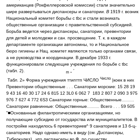
американцев (Рокфеллеровской комиссии) стали значительно
шире развертываться диспансеры и санатории.
В
1919 г. возник
Национальный комитет борьбы с tbc и стали возникать
общественные организации с правительственной субсидией.
Борьба ведется через диспансеры, санатории, превентории
для детей и молодежи и сан. просвещение. Т. к. в каждом
департаменте организации автономны, то и Национальное
бюро гигиены и Нац. комитет являются только органами связи,
а не руководства и координации. В декабре 1933 г.
функционировали следующие учреждения по борьбе с tbc
(табл. 2).
„
'
m
Число
Табл. 2» Форма учреждения ттипттп ЧИСЛО
|коек в них
Превентории общественные . . . Санатории морские: 15 28 19
9 43 16 40 30 17 24 6 815 12 3L0 6 062 7 183 2 807 2 090 3 975
976 7 627 4 772 6S3 Санатории горные: Общественные..........
Санатории равнинные: Общественные.......... Всего . . . 59 505
"■Основанные филантропическими организациями, но
получающие субсидию от государства или муниципалитетов. В
постройке находилось 6 превенториев^ 9 санаториев и 13 б-ц-
санаториев. Надо однако-иметь в виду (см.
Диспансеры,
Туберкулез),,
что диспансеры во Ф. по существу