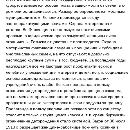
курортов взимается особая плата в зависимости от отеля, в к-
ром они останавливаются. Размер ее определяется местным
муниципалитетом. Лечение производится всюду
частнопрактикующими врачами. Охрана материнства и
детства. Во Ф. женщина не пользуется политическими
правами, а юридические права замужней женщины очень
ограничены. Розыски отцовства не производятся. Охрана
материнства фактически сведена к поощрению и субсидиям
многочисленных семей, на что отпускаются довольно
бесплодно крупные суммы в гос. бюджете. За последние годы
наблюдается все же быстрый рост профилактических и
лечебных учреждений для матерей и детей, но т. к. социальные
основы законодательства не меняются, влияние этих
учреждений очень слабо. Всякая пропаганда в пользу
ограничения деторождения строжайше запрещена законом,
что не мешает промышленности противозачаточных средств
процветать и даже экспортировать свои продукты за границу.
Пропаганда в пользу увеличения рождаемости по существу
относится только к трудящимся классам, т. к. среди буржуазии
ограничение деторождения стало системой. Закон от 30 июля
1913 г. разрешает женщине-работнице покинуть хозяина в