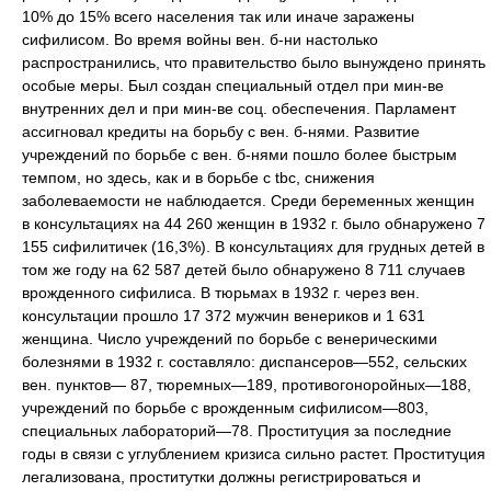
10% до 15% всего населения так или иначе заражены
сифилисом. Во время войны вен. б-ни настолько
распространились, что правительство было вынуждено принять
особые меры. Был создан специальный отдел при мин-ве
внутренних дел и при мин-ве соц. обеспечения. Парламент
ассигновал кредиты на борьбу с вен. б-нями. Развитие
учреждений по борьбе с вен. б-нями пошло более быстрым
темпом, но здесь, как и в борьбе с tbc, снижения
заболеваемости не наблюдается. Среди беременных женщин
в консультациях на 44 260 женщин в 1932 г. было обнаружено 7
155 сифилитичек (16,3%). В консультациях для грудных детей в
том же году на 62 587 детей было обнаружено 8 711 случаев
врожденного сифилиса. В тюрьмах в 1932 г. через вен.
консультации прошло 17 372 мужчин венериков и 1 631
женщина. Число учреждений по борьбе с венерическими
болезнями в 1932 г. составляло: диспансеров—552, сельских
вен. пунктов— 87, тюремных—189, противогоноройных—188,
учреждений по борьбе с врожденным сифилисом—803,
специальных лабораторий—78. Проституция за последние
годы в связи с углублением кризиса сильно растет. Проституция
легализована, проститутки должны регистрироваться и