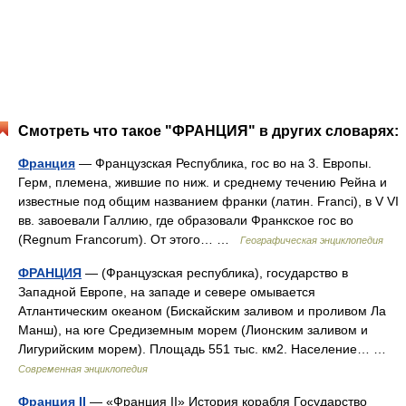
Смотреть что такое "ФРАНЦИЯ" в других словарях:
Франция
— Французская Республика, гос во на 3. Европы.
Герм, племена, жившие по ниж. и среднему течению Рейна и
известные под общим названием франки (латин. Franci), в V VI
вв. завоевали Галлию, где образовали Франкское гос во
(Regnum Francorum). От этого… …
Географическая энциклопедия
ФРАНЦИЯ
— (Французская республика), государство в
Западной Европе, на западе и севере омывается
Атлантическим океаном (Бискайским заливом и проливом Ла
Манш), на юге Средиземным морем (Лионским заливом и
Лигурийским морем). Площадь 551 тыс. км2. Население… …
Современная энциклопедия
Франция II
— «Франция II» История корабля Государство