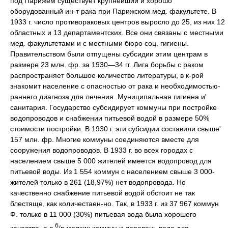
под Парижем существует крупнейший и хорошо
оборудованный ин-т рака при Парижском мед. факультете. В
1933 г. число противораковых центров выросло до 25, из них 12
областных и 13 департаментских. Все они связаны с местными
мед. факультетами и с местными бюро соц. гигиены.
Правительством были отпущены субсидии этим центрам в
размере 23 млн. фр. за 1930—34 гг. Лига борьбы с раком
распространяет большое количество литературы, в к-рой
знакомит население с опасностью от рака и необходимостью-
раннего диагноза для лечения. Муниципальная гигиена и'
санитария. Государство субсидирует коммуны при постройке
водопроводов и снабжении питьевой водой в размере 50%
стоимости постройки. В 1930 г. эти субсидии составили свыше'
157 млн. фр. Многие коммуны соединяются вместе для
сооружения водопроводов. В 1933 г. во всех городах с
населением свыше 5 000 жителей имеется водопровод для
питьевой воды. Из 1 554 коммун с населением свыше 3 000-
жителей только в 261 (18,97%) нет водопровода. Но
качественно снабжение питьевой водой обстоит не так
блестяще, как количестаен-но. Так, в 1933 г. из 37 967 коммун
Ф. только в 11 000 (30%) питьевая вода была хорошего
б
качества, а в
/в мелких коммун и деревень вода для