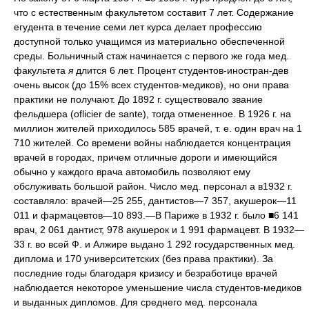
что с естественным факультетом составит 7 лет. Содержание
егудента в течение семи лет курса делает профессию
доступной только учащимся из материально обеспеченной
среды. Больничный стаж начинается с первого же года мед.
факультета
я
длится 6 лет. Процент студентов-иностран-дев
очень высок (до 15% всех студентов-медиков), но они права
практики не получают. До 1892 г. существовало звание
фельдшера (oflicier de sante), тогда отмененное. В 1926 г. на
миллион жителей приходилось 585 врачей, т. е. один врач на 1
710 жителей. Со времени войны наблюдается концентрация
врачей в городах, причем отличные дороги и имеющийся
обычно у каждого врача автомобиль позволяют ему
обслуживать большой район. Число мед. персонал а в1932 г.
составляло: врачей—25 255, дантистов—7 357, акушерок—11
011 и фармацевтов—10 893.—В Париже в 1932 г. было ■6 141
врач, 2 061 дантист, 978 акушерок и 1 991 фармацевт. В 1932—
33 г. во всей Ф. и Алжире выдано 1 292 государственных мед.
диплома и 170 университетских (без права практики). За
последние годы благодаря кризису и безработице врачей
наблюдается некоторое уменьшение числа студентов-медиков
и выданных дипломов. Для среднего мед. персонала