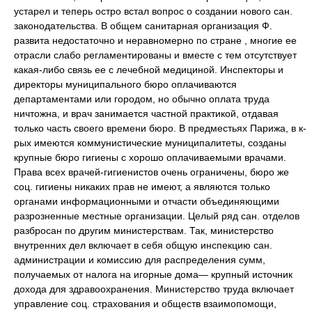
устарел и теперь остро встал вопрос о создании нового сан.
законодательства. В общем санитарная организация Ф.
развита недостаточно и неравномерно по стране , многие ее
отрасли слабо регламентированы и вместе с тем отсутствует
какая-либо связь ее с лечебной медициной. Инспекторы и
директоры муниципального бюро оплачиваются
департаментами или городом, но обычно оплата труда
ничтожна, и врач занимается частной практикой, отдавая
только часть своего времени бюро. В предместьях Парижа, в к-
рых имеются коммунистические муниципалитеты, созданы
крупные бюро гигиены с хорошо оплачиваемыми врачами.
Права всех врачей-гигиенистов очень ограничены, бюро же
соц. гигиены никаких прав не имеют, а являются только
органами информационными и отчасти объединяющими
разрозненные местные организации. Целый ряд сан. отделов
разбросан по другим министерствам. Так, министерство
внутренних дел включает в себя общую инспекцию сан.
администрации и комиссию для распределения сумм,
получаемых от налога на игорные дома— крупный источник
дохода для здравоохранения. Министерство труда включает
управление соц. страхования и обществ взаимопомощи,