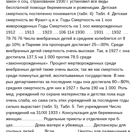
закон о соц. страховании 1930 г. установил все виды
бесплатной помощи беременным и роженицам. Детская
смертность постепенно понижается (табл. 4): Табл. 4. Детская
смертность во Фран> ц и и. Годы Смертность на 1 ооо
живорожденных Годы Смертность на 1 ооо живорожденных
1912 .... 1913 .... 1923 .... 106 114 1930. . . . 1931 .... 1932 ....
78 76 76 Число внебрачных детей в среднем колеблется от 8
до 10%, в Париже эта пропорция достигает 25—30%. Среди
внебрачных детей смертность очень высокая. Так, в 1927 г. она
достигала 137,5 на 1 000 против 78,5 среди
«законнорожденных». Процент мертворожденных среди
внебрачных детей также очень высок, так же как смертность
среди покинутых детей, воспитываемых государством. В нек-
рых департаментах за последние годы она достигала 80—$0%,
средняя смертность для них в 1927 г. была 190 на 1 000. Роль
мед. учреждений по охране материнства и детства пока еще
очень слаба, но сама сеть этих учреждений за последние годы
сильно вырастает (табл. 5). Табл. 5. Тип учреждения Число
учреждений на 31/XII 1933 г. Консультация для беременных
женщин.................. Родильные приюты и отделения при б-
цах.................. Дома матери и убежища........ Диспансеры для
грудных детей . . . . Ясли................... Центры для размещения в