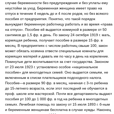
случае беременности без предупреждения и без уплаты ему
неустойки за уход. Беременная женщина имеет право на
отпуск в течение 4 недель до и 4 после родов, но без всякого
пособия от предприятия. Понятно, что такой порядок
вынуждает беременную работницу работать и во время «права
на отпуск». Пособие ей выдается коммуной в размере от 50
сантимов до 1,5 фр. в день. По закону 24 октября 1919 г. мать,
кормящая ребенка, получает пособие в размере 15 фр. в
месяц. В предприятиях с числом работниц свыше 100, закон
может обязать хозяина отвести специальные комнаты для
кормящих матерей и давать им по часу в день на кормление.
Покинутые дети воспитываются за счет государства. Законом
от 23 июля 1923 г. установлено особое «национальное
пособие» для многодетных семей. Оно выдается семьям, не
включенным в списки плательщиков подоходного налога.
Пособие—в размере 90 фр. в месяц, начиная с 3-го ребенка
до 15-летнего возраста, если этот последний не обучается в
проф. школе или мастерской. Почти все департаменты выдают
пособия рт 100 до 1 000 фр. в год на ребенка в многодетных
семьях. Лечебная помощь по закону от 15 июля 1893 г. б-ным
и беременным женщинам бесплатна в случае нужды. Наконец