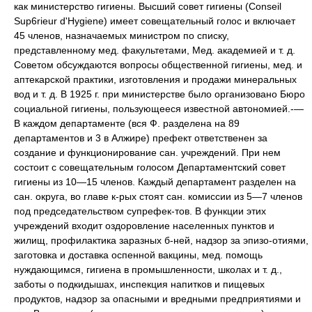
как министерство гигиены. Высший совет гигиены (Conseil
Sup6rieur d'Hygiene) имеет совещательный голос и включает
45 членов, назначаемых министром по списку,
представленному мед. факультетами, Мед. академией и т. д.
Советом обсуждаются вопросы общественной гигиены, мед. и
аптекарской практики, изготовления и продажи минеральных
вод и т. д. В 1925 г. при министерстве было организовано Бюро
социальной гигиены, пользующееся известной автономией.-—
В каждом департаменте (вся Ф. разделена на 89
департаментов и 3 в Алжире) префект ответственен за
создание и функционирование сан. учреждений. При нем
состоит с совещательным голосом Департаментский совет
гигиены из 10—15 членов. Каждый департамент разделен на
сан. округа, во главе к-рых стоят сан. комиссии из 5—7 членов
под председательством супрефек-тов. В функции этих
учреждений входит оздоровление населенных пунктов и
жилищ, профилактика заразных б-ней, надзор за эпизо-отиями,
заготовка и доставка оспенной вакцины, мед. помощь
нуждающимся, гигиена в промышленности, школах и т. д.,
заботы о подкидышах, инспекция напитков и пищевых
продуктов, надзор за опасными и вредными предприятиями и