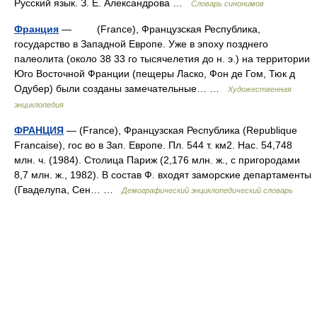
Русский язык. З. Е. Александрова …
Словарь синонимов
Франция
— (France), Французская Республика,
государство в Западной Европе. Уже в эпоху позднего
палеолита (около 38 33 го тысячелетия до н. э.) на территории
Юго Восточной Франции (пещеры Ласко, Фон де Гом, Тюк д
Одубер) были созданы замечательные… …
Художественная
энциклопедия
ФРАНЦИЯ
— (France), Французская Республика (Republique
Francaise), гос во в Зап. Европе. Пл. 544 т. км2. Нас. 54,748
млн. ч. (1984). Столица Париж (2,176 млн. ж., с пригородами
8,7 млн. ж., 1982). В состав Ф. входят заморские департаменты
(Гваделупа, Сен… …
Демографический энциклопедический словарь