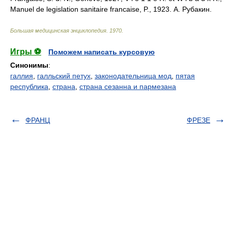
Manuel de legislation sanitaire francaise, P., 1923. А. Рубакин.
Большая медицинская энциклопедия
.
1970
.
Игры ⚽
Поможем написать курсовую
Синонимы
:
галлия
,
галльский петух
,
законодательница мод
,
пятая
республика
,
страна
,
страна сезанна и пармезана
ФРАНЦ
ФРЕЗЕ