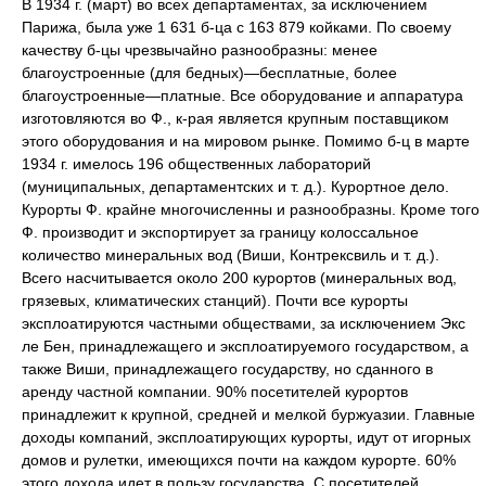
В 1934 г. (март) во всех департаментах, за исключением
Парижа, была уже 1 631 б-ца с 163 879 койками. По своему
качеству б-цы чрезвычайно разнообразны: менее
благоустроенные (для бедных)—бесплатные, более
благоустроенные—платные. Все оборудование и аппаратура
изготовляются во Ф., к-рая является крупным поставщиком
этого оборудования и на мировом рынке. Помимо б-ц в марте
1934 г. имелось 196 общественных лабораторий
(муниципальных, департаментских и т. д.). Курортное дело.
Курорты Ф. крайне многочисленны и разнообразны. Кроме того
Ф. производит и экспортирует за границу колоссальное
количество минеральных вод (Виши, Контрексвиль и т. д.).
Всего насчитывается около 200 курортов (минеральных вод,
грязевых, климатических станций). Почти все курорты
эксплоатируются частными обществами, за исключением Экс
ле Бен, принадлежащего и эксплоатируемого государством, а
также Виши, принадлежащего государству, но сданного в
аренду частной компании. 90% посетителей курортов
принадлежит к крупной, средней и мелкой буржуазии. Главные
доходы компаний, эксплоатирующих курорты, идут от игорных
домов и рулетки, имеющихся почти на каждом курорте. 60%
этого дохода идет в пользу государства. С посетителей