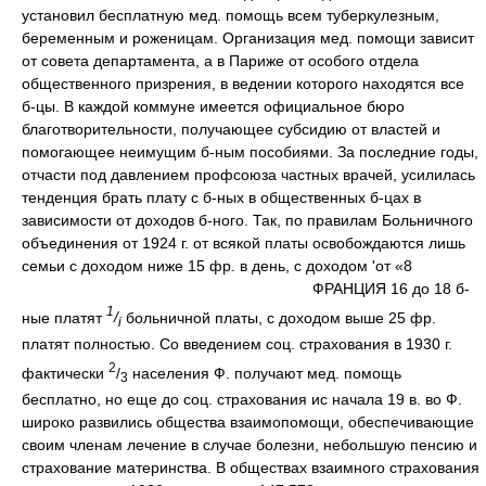
установил бесплатную мед. помощь всем туберкулезным,
беременным и роженицам. Организация мед. помощи зависит
от совета департамента, а в Париже от особого отдела
общественного призрения, в ведении которого находятся все
б-цы. В каждой коммуне имеется официальное бюро
благотворительности, получающее субсидию от властей и
помогающее неимущим б-ным пособиями. За последние годы,
отчасти под давлением профсоюза частных врачей, усилилась
тенденция брать плату с б-ных в общественных б-цах в
зависимости от доходов б-ного. Так, по правилам Больничного
объединения от 1924 г. от всякой платы освобождаются лишь
семьи с доходом ниже 15 фр. в день, с доходом 'от «8
ФРАНЦИЯ 16 до 18 б-
1
ные платят
/
больничной платы, с доходом выше 25 фр.
i
платят полностью. Со введением соц. страхования в 1930 г.
2
фактически
/
населения Ф. получают мед. помощь
3
бесплатно, но еще до соц. страхования ис начала 19 в. во Ф.
широко развились общества взаимопомощи, обеспечивающие
своим членам лечение в случае болезни, небольшую пенсию и
страхование материнства. В обществах взаимного страхования