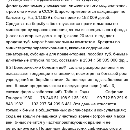
филантропические учреждения, лишенные того соц. значения,
к-рое они имеют в СССР. Широко применяется вакцинация по
Кальметту. На, 1/11929 г. было привито 152 009 детей.
Средства. на борьбу с tbc отпускаются правительством по
министерству здравоохранения, затем из специального фонда
(налог на игорные дома. и пр.); около 20 млн. в год дает
продажа туб. марок Национальным комитетом. Кредиты по
министерству здравоохранения, включая содержание
санаториев, субсидии для превен-ториев, пособия туб. б-ным и
длительные отпуска по tbc, составили в 1934 г. 58 995 000 фр
.,
г
6 2f Венерические болезни воФ. сильно распространены и не
выказывают тенденции к снижению, несмотря на большой рост
учреждений по борьбе с ними. За последние годы заболевания
вен. б-нями представляются в следующем виде (табл. 3;
свежие формы заболеваний). Табл. з. Годы
Сифилис
Гонорея 1930...... 78 246 51 108 9 135 1931...... 99 712 59 291 9
843 1932...... 102 237 54 209 6 481 Эти данные относятся
только к б-ным в общественных диспансерах и консультациях;
сюда не вошли лечащиеся у частных врачей (огромная масса
вен. б-ных лечится у частнопрактикующих врачей и не
регистрируется). По данным французских сифилидологов от