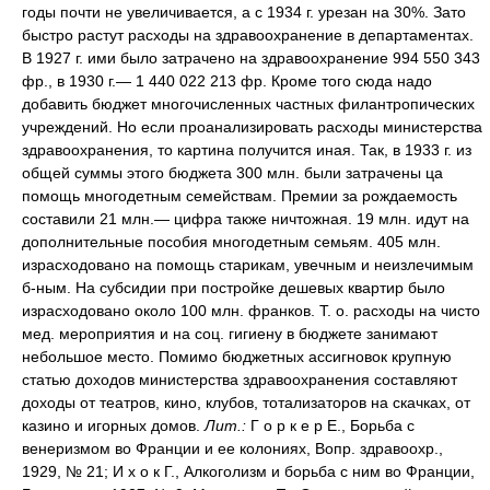
годы почти не увеличивается, а с 1934 г. урезан на 30%. Зато
быстро растут расходы на здравоохранение в департаментах.
В 1927 г. ими было затрачено на здравоохранение 994 550 343
фр., в 1930 г.— 1 440 022 213 фр. Кроме того сюда надо
добавить бюджет многочисленных частных филантропических
учреждений. Но если проанализировать расходы министерства
здравоохранения, то картина получится иная. Так, в 1933 г. из
общей суммы этого бюджета 300 млн. были затрачены ца
помощь многодетным семействам. Премии за рождаемость
составили 21 млн.— цифра также ничтожная. 19 млн. идут на
дополнительные пособия многодетным семьям. 405 млн.
израсходовано на помощь старикам, увечным и неизлечимым
б-ным. На субсидии при постройке дешевых квартир было
израсходовано около 100 млн. франков. Т. о. расходы на чисто
мед. мероприятия и на соц. гигиену в бюджете занимают
небольшое место. Помимо бюджетных ассигновок крупную
статью доходов министерства здравоохранения составляют
доходы от театров, кино, клубов, тотализаторов на скачках, от
казино и игорных домов.
Лит.:
Г о р к е р Е., Борьба с
венеризмом во Франции и ее колониях, Вопр. здравоохр.,
1929, № 21; И х о к Г., Алкоголизм и борьба с ним во Франции,