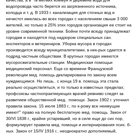
водопровода часто берется из загрязненного источника,
колодца и т. д. В 1933 г. канализация для сточных вод и
нечистот имелась-во всех городах с населением свыше 3 000
жителей, но только в 25% этих городов организация ее стоит на
уровне современной техники. Бойни почти всюду принадлежат
городам и находятся под надзором специальных сан.
инспекторов и ветеринаров. Уборка мусора в городах
производится всюду муниципалитетами, в нек-рых сдается в
подряд частным обществам. В крупных городах имеются
мусоросжигательные станции. Медицинская помощьи
медицинский персонал. Еще со времени Французской
революции мед. помощь декларирована по закону всем
нуждающимся. Но лишь.. с конца 19 в. помощь эта стала
реально осуществляться, и то только в известных пределах;
профсоюзы частнопрактикующих врачей ревниво следят за
развитием общественной мед.. помощи. Закон 1902 г. уточнил
правила закона. 15 июля 1883 г., по к-рому все неимущие
имеют"' право на полную бесплатную мед. помощь. Закон от
30/VІ 1838 г., крайне устаревший, но в силе еще до сих пор,
формулирует правила мед. помощи и интернирования псих. б-
ных. Закон от 15/IV 1916 г., неоднократно дополняемый,